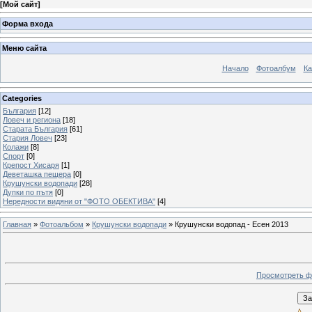
[
Мой сайт
]
Форма входа
Меню сайта
Начало
Фотоалбум
Ка
Categories
България
[12]
Ловеч и региона
[18]
Старата България
[61]
Стария Ловеч
[23]
Колажи
[8]
Спорт
[0]
Крепост Хисаря
[1]
Деветашка пещера
[0]
Крушунски водопади
[28]
Дупки по пътя
[0]
Нередности видяни от "ФОТО ОБЕКТИВА"
[4]
Главная
»
Фотоальбом
»
Крушунски водопади
» Крушунски водопад - Есен 2013
Просмотреть ф