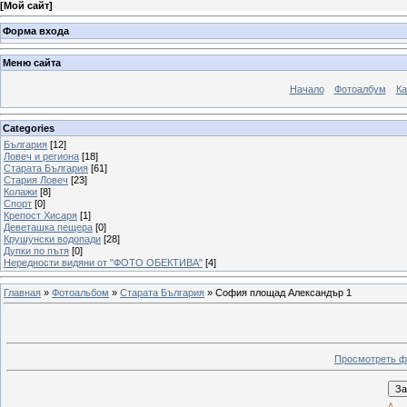
[
Мой сайт
]
Форма входа
Меню сайта
Начало
Фотоалбум
Ка
Categories
България
[12]
Ловеч и региона
[18]
Старата България
[61]
Стария Ловеч
[23]
Колажи
[8]
Спорт
[0]
Крепост Хисаря
[1]
Деветашка пещера
[0]
Крушунски водопади
[28]
Дупки по пътя
[0]
Нередности видяни от "ФОТО ОБЕКТИВА"
[4]
Главная
»
Фотоальбом
»
Старата България
» София площад Александър 1
Просмотреть ф