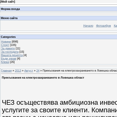
[
Мой сайт
]
Форма входа
Меню сайта
Начало
Фотоалбум
Ка
Categories
Новини
[898]
Спорт
[105]
За дамите
[11]
За господата
[15]
Вашата рецепта
[4]
Бъди здрав
[4]
Клюки
[26]
Главная
»
2013
»
Август
»
24
» Прекъсвания на електрозахранването в Ловешка обла
Прекъсвания на електрозахранването в Ловешка област
ЧЕЗ осъществява амбициозна инвес
услугите за своите клиенти. Компа