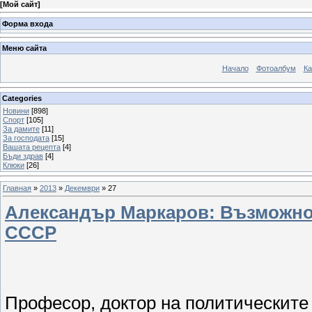
[
Мой сайт
]
Форма входа
Меню сайта
Начало
Фотоалбум
Ка
Categories
Новини
[898]
Спорт
[105]
За дамите
[11]
За господата
[15]
Вашата рецепта
[4]
Бъди здрав
[4]
Клюки
[26]
Главная
»
2013
»
Декември
»
27
Александър Маркаров: Възможно 
СССР
Професор, доктор на политическите