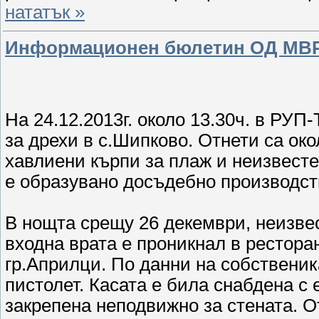
нататък »
Информационен бюлетин ОД МВР - 
На 24.12.2013г. около 13.30ч. в РУП
за дрехи в с.Шипково. Отнети са око
хавлиени кърпи за плаж и неизвесте
е образувано досъдебно производст
В нощта срещу 26 декември, неизве
входна врата е проникнал в рестора
гр.Априлци. По данни на собственика
пистолет. Касата е била снабдена с
закрепена неподвижно за стената. От