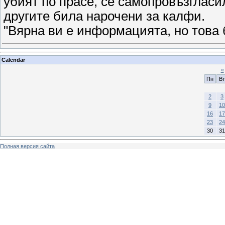
убият по прасе, се самопровъзгласи
другите била нарочени за калфи.
"Вярна ви е информацията, но това 
Calendar
«
Пн
Вт
2
3
9
10
16
17
23
24
30
31
Полная версия сайта