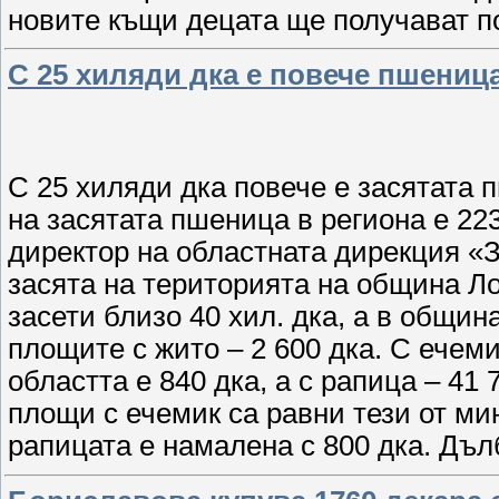
новите къщи децата ще получават 
С 25 хиляди дка е повече пшеница
С 25 хиляди дка повече е засятата
на засятата пшеница в региона е 22
директор на областната дирекция «
засята на територията на община Ло
засети близо 40 хил. дка, а в общин
площите с жито – 2 600 дка. С ечеми
областта е 840 дка, а с рапица – 41
площи с ечемик са равни тези от ми
рапицата е намалена с 800 дка. Дъл