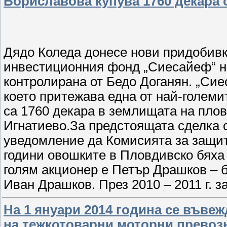
Бориславова купува 1760 декара 
Дядо Коледа донесе нови придобивк
инвестиционния фонд „Сиесайеф“ на
контролирана от Бедо Доганян. „Сие
което притежава една от най-големи
са 1760 декара в землищата на плов
Игнатиево.За предстоящата сделка 
уведомление да Комисията за защит
години овошките в Пловдивско бяха 
голям акционер е Петър Драшков – 
Иван Драшков. През 2010 – 2011 г. 
На 1 януари 2014 година се въве
на тежкотоварни моторни превоз