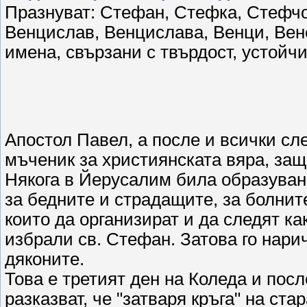
Празнуват: Стефан, Стефка, Стефчо,
Венцислав, Венцислава, Венци, Вен
имена, свързани с твърдост, устойчи
Апостол Павел, а после и всички сле
мъченик за християнската вяра, защ
Някога в Йерусалим била образуван
за бедните и страдащите, за болнит
които да организират и да следят к
избрали св. Стефан. Затова го нари
дяконите.
Това е третият ден на Коледа и посл
разказват, че "затваря кръга" на ст