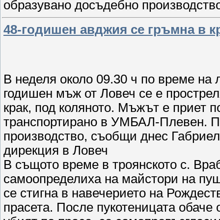
образувано досъдебно производств
48-годишен авджия се гръмна в к
В неделя около 09.30 ч по време на 
годишен мъж от Ловеч се е прострел
крак, под коляното. Мъжът е приет 
транспортирано в УМБАЛ-Плевен. П
производство, съобщи днес Габриел
дирекция в Ловеч
В същото време в троянското с. Вра
самоопределиха на майстори на пуш
се стигна в навечерието на Рождест
прасета. После пукотеницата обаче 