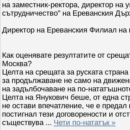
на заместник-ректора, директор на
сътрудничество" на Ереванския Дър
Директор на Ереванския Филиал на 
Как оценявате резултатите от срещат
Москва?
Целта на срещата за руската страна
за продължаване не само на движен
на задълбочаване на по-нататъшнот
Целта на Янукович беше, от една стр
не остави впечатление, че е предал
постигнал тези договорености и отс
съществува
...
Чети по-нататък »